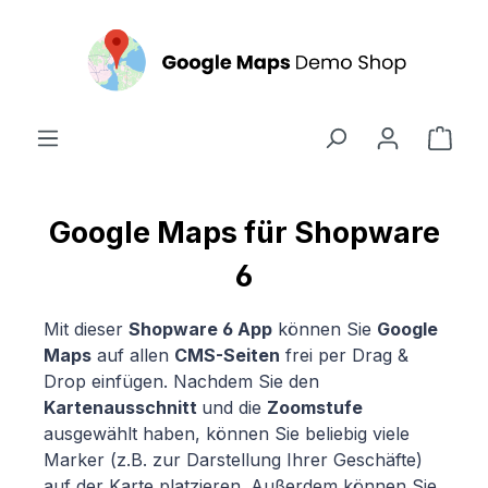
alt springen
Ware
Google Maps für Shopware
6
Mit dieser
Shopware 6 App
können Sie
Google
Maps
auf allen
CMS-Seiten
frei per Drag &
Drop einfügen. Nachdem Sie den
Kartenausschnitt
und die
Zoomstufe
ausgewählt haben, können Sie beliebig viele
Marker (z.B. zur Darstellung Ihrer Geschäfte)
auf der Karte platzieren. Außerdem können Sie